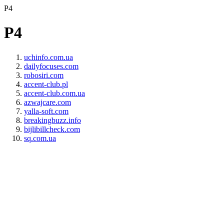
P4
P4
uchinfo.com.ua
dailyfocuses.com
robosiri.com
accent-club.pl
accent-club.com.ua
azwajcare.com
yalla-soft.com
breakingbuzz.info
bijlibillcheck.com
sq.com.ua