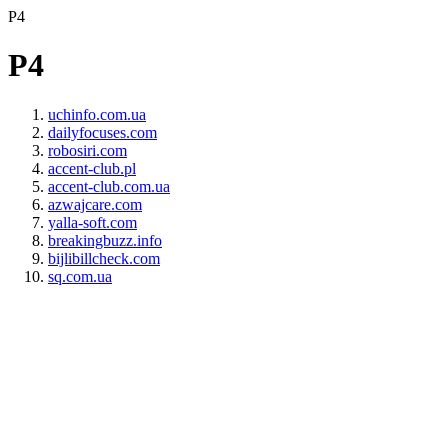
P4
P4
uchinfo.com.ua
dailyfocuses.com
robosiri.com
accent-club.pl
accent-club.com.ua
azwajcare.com
yalla-soft.com
breakingbuzz.info
bijlibillcheck.com
sq.com.ua