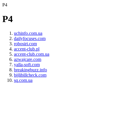
P4
P4
uchinfo.com.ua
dailyfocuses.com
robosiri.com
accent-club.pl
accent-club.com.ua
azwajcare.com
yalla-soft.com
breakingbuzz.info
bijlibillcheck.com
sq.com.ua